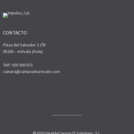
CONTACTO
Plaza del Salvador 2 2ºB
05200 – Arévalo (Ávila)
Telf.: 920 300 072
camara@camaradearevalo.com
©2020 GiraldoCrespo IT Solutions, S.L.