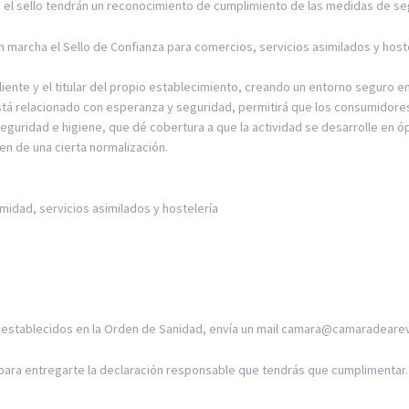
 el sello tendrán un reconocimiento de cumplimiento de las medidas de seg
 marcha el Sello de Confianza para comercios, servicios asimilados y hoste
iente y el titular del propio establecimiento, creando un entorno seguro en 
l está relacionado con esperanza y seguridad, permitirá que los consumidor
guridad e higiene, que dé cobertura a que la actividad se desarrolle en ó
gen de una cierta normalización.
midad, servicios asimilados y hostelería
e 0, establecidos en la Orden de Sanidad, envía un mail camara@camaradear
 para entregarte la declaración responsable que tendrás que cumplimentar.