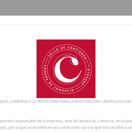
N EL COMERCIO Y LA HOSTELERÍA PARA LA REACTIVACIÓN Y REVITALIZACIÓN 
laración responsable de la empresa, ante la Cámara de Comercio, en la que 
o, por la que se establecen las condiciones para la apertura al público d