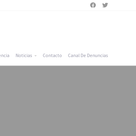


encia
Noticias
Contacto
Canal De Denuncias