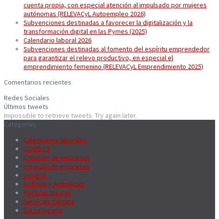
cuenta propia, con especial atención al impulsado por mujeres
autónomas (RELEVACyL Autoempleo 2026)
Subvenciones destinadas a favorecer la digitalización y la
transformación digital en las Pymes (2025)
Calendario laboral 2026
Subvenciones destinadas al fomento del espíritu emprendedor
para garantizar el relevo productivo, en especial el
emprendimiento femenino (RELEVACyL Emprendimiento 2025)
Comentarios recientes
Redes Sociales
Últimos tweets
Impossible to retrieve tweets. Try again later.
Categorías
Calendarios laborales
COVID-19
Creación de empresas
creación de empresas
General
Noticias y Actualidad
Politicas legales
Servicios Cámara
Sin categoria