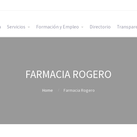
a
Servicios
Formación y Empleo
Directorio
Transpar
FARMACIA ROGERO
Home
Farmacia Rogero