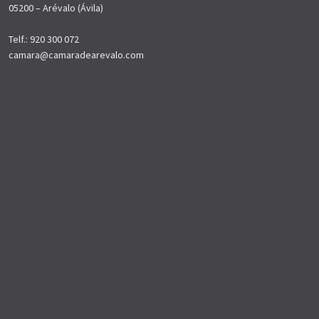
05200 – Arévalo (Ávila)
Telf.: 920 300 072
camara@camaradearevalo.com