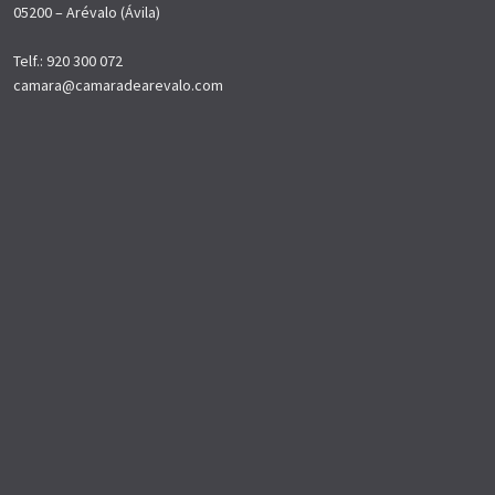
05200 – Arévalo (Ávila)
Telf.: 920 300 072
camara@camaradearevalo.com