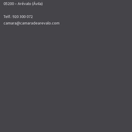
05200 – Arévalo (Ávila)
Telf.: 920 300 072
camara@camaradearevalo.com