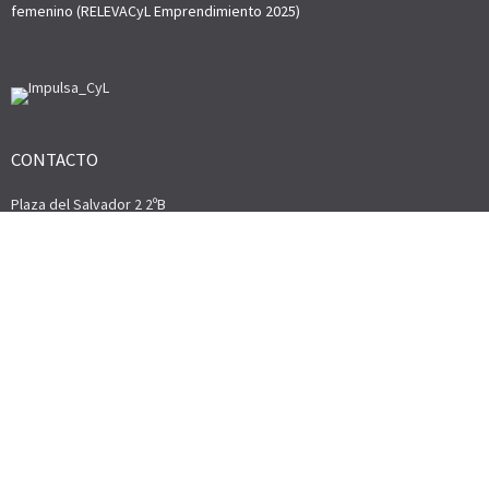
femenino (RELEVACyL Emprendimiento 2025)
CONTACTO
Plaza del Salvador 2 2ºB
05200 – Arévalo (Ávila)
Telf.: 920 300 072
camara@camaradearevalo.com