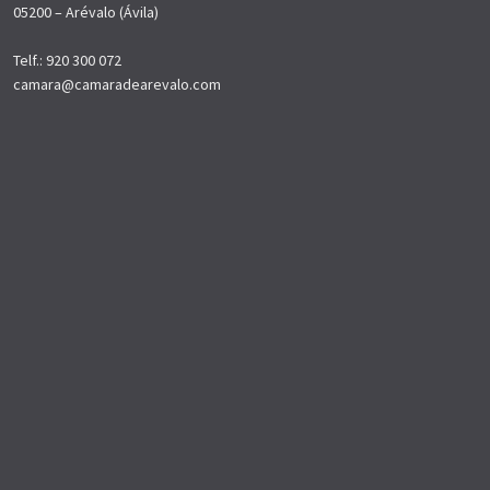
05200 – Arévalo (Ávila)
Telf.: 920 300 072
camara@camaradearevalo.com