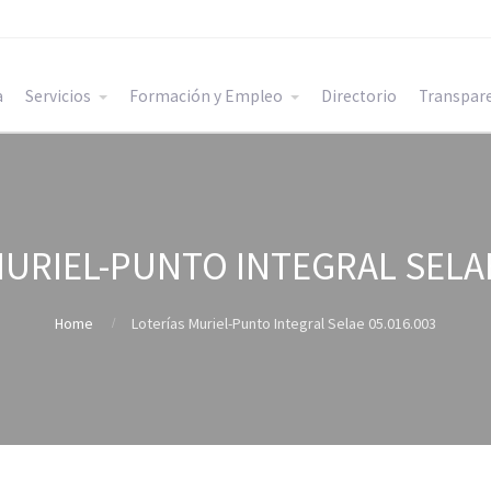
a
Servicios
Formación y Empleo
Directorio
Transpar
URIEL-PUNTO INTEGRAL SELAE
Home
Loterías Muriel-Punto Integral Selae 05.016.003