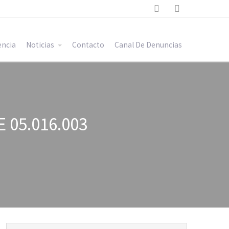


encia
Noticias
Contacto
Canal De Denuncias
 05.016.003