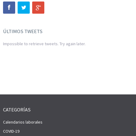
ÚLTIMOS TWEETS
Impossible to retrieve tweets. Try again later.
VENTANILLA ÚNICA EMPRESARIAL-PUNTO
CERTIFICADOS DIGITALES
VÍDEO PROMOCIONAL CÁMARA DE ARÉVALO
PAE
CATEGORÍAS
Calendarios laborales
COVID-19